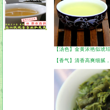
【汤色】金黄浓艳似琥
【香气】清香高爽细腻