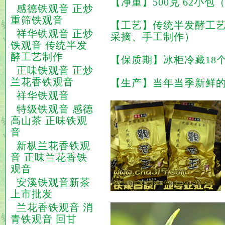
【净重】500克 62小包
感德铁观音 正炒
重筛铁观音
【工艺】传统半发酵工
祥华铁观音 正炒
采摘、手工制作）
铁观音 传统半发
酵工艺制作
【保质期】冰柜冷藏18
正味铁观音 正炒
兰花香铁观音
【生产】当年当季新鲜
祥华铁观音
特级铁观音 感德
高山茶 正味铁观
音
新枞兰花香铁观
音 正味兰花香铁
观音
安溪铁观音新茶
上市批发
兰花香铁观音 消
青铁观音 回甘