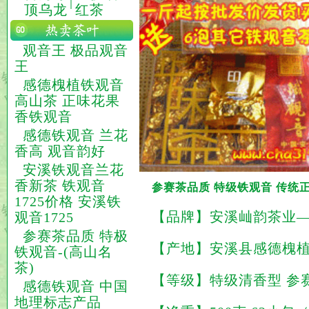
|
顶乌龙
红茶
观音王 极品观音
王
感德槐植铁观音
高山茶 正味花果
香铁观音
感德铁观音 兰花
香高 观音韵好
安溪铁观音兰花
香新茶 铁观音
参赛茶品质 特级铁观音 传统正
1725价格 安溪铁
【品牌】安溪屾韵茶业
观音1725
参赛茶品质 特极
【产地】安溪县感德槐
铁观音-(高山名
茶)
【等级】特级清香型
参
感德铁观音 中国
地理标志产品