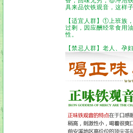
香，回味无穷；⑥冲泡
具
来品饮铁观音，这样
【适宜人群】①上班族
过剩，因应酬经常食用
性。
【禁忌人群】老人、孕