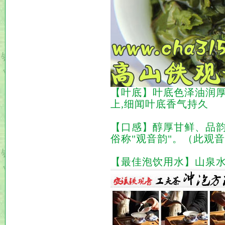
【叶底】叶底色泽油润厚
上,细闻叶底香气持久
【口感】醇厚甘鲜、品韵
俗称"观音韵"。（此观音
【最佳泡饮用水】山泉