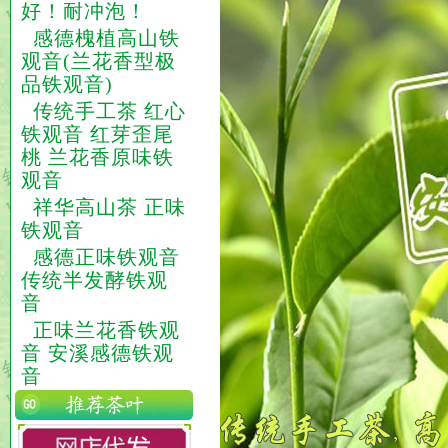
好！耐冲泡！
感德槐植高山铁
观音(兰花香型极
品铁观音)
传统手工茶 红心
铁观音 红芽歪尾
桃 兰花香原味铁
观音
祥华高山茶 正味
铁观音
感德正味铁观音
传统半发酵铁观
音
正味兰花香铁观
音 安溪感德铁观
音