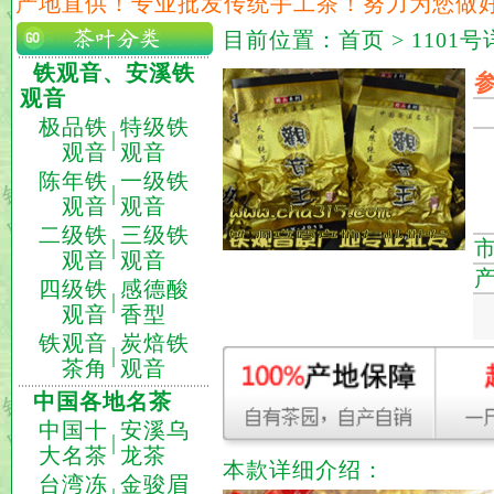
产地直供！专业批发传统手工茶！努力为您做
目前位置：
首页
> 1101
铁观音、安溪铁
观音
极品铁
特级铁
|
观音
观音
陈年铁
一级铁
|
观音
观音
二级铁
三级铁
|
观音
观音
四级铁
感德酸
|
观音
香型
铁观音
炭焙铁
|
茶角
观音
中国各地名茶
中国十
安溪乌
|
大名茶
龙茶
本款详细介绍：
台湾冻
金骏眉